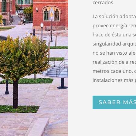
cerrados.
La solución adoptad
provee energía ren
hace de ésta una s
singularidad arquite
no se han visto af
realización de alr
metros cada uno, c
instalaciones más
SABER MÁ