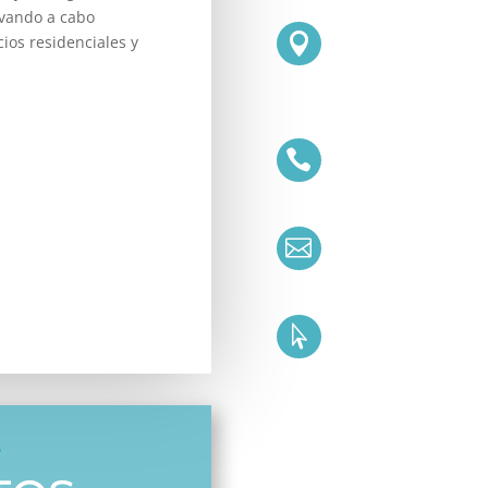
evando a cabo

cios residenciales y


