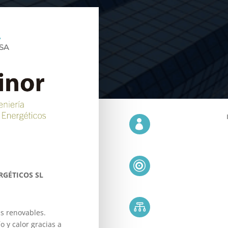
SA


RGÉTICOS SL

as renovables.
o y calor gracias a