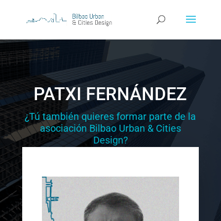
PATXI FERNÁNDEZ
¿Tú también quieres formar parte de la
asociación Bilbao Urban & Cities
Design?
ÚNETE