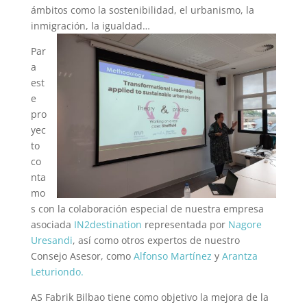
ámbitos como la sostenibilidad, el urbanismo, la
inmigración, la igualdad…
Par
a
est
e
pro
yec
to
co
nta
mo
s con la colaboración especial de nuestra empresa
asociada
IN2destination
representada por
Nagore
Uresandi
, así como otros expertos de nuestro
Consejo Asesor, como
Alfonso Martínez
y
Arantza
Leturiondo.
AS Fabrik Bilbao tiene como objetivo la mejora de la