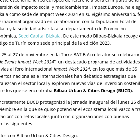
versión de impacto social y medioambiental, Impact Europe, ha ele
zkaia como sede de Impact Week 2024 en su vigésimo aniversario, f
ernacional organizado en colaboración con la Diputación Foral de
zkaia y la sociedad adscrita a su departamento de Promoción
onómica,
Seed Capital Bizkaia
.
De este modo Bilbao-Bizkaia recoge 
tigo de Turín como sede principal de la edición 2023.
 25 al 27 de noviembre en la Torre BAT B Accelerator se celebraron
de Events Impact Week 2024
“, un destacado programa de actividade
vias al foro internacional
Impact Week 2024
, en los que más de 35
pertos nacionales e internacionales han debatido estrategias que
talezcan el sector local y exploren nuevas vías de inversión sosteni
tre los que se encontraba
Bilbao Urban & Cities Design
(BUCD).
ncretamente BUCD protagonizó la jornada inaugural del lunes 25 
iembre en la que se quiso potenciar el ecosistema local vasco a tr
vación” con retos locales junto con organizaciones con buenas
n las siguientes
os con Bilbao Urban & Cities Design.