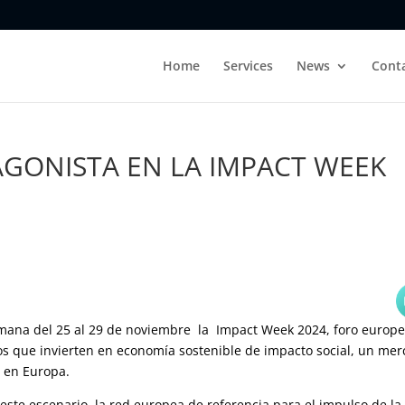
Home
Services
News
Cont
GONISTA EN LA IMPACT WEEK
emana del 25 al 29 de noviembre la Impact Week 2024, foro europ
os que invierten en economía sostenible de impacto social, un me
s en Europa.
este escenario, la red europea de referencia para el impulso de la