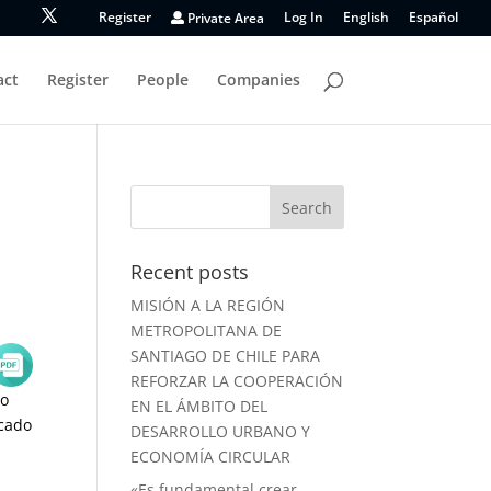
Register
Private Area
Log In
English
Español
act
Register
People
Companies
Recent posts
MISIÓN A LA REGIÓN
METROPOLITANA DE
SANTIAGO DE CHILE PARA
REFORZAR LA COOPERACIÓN
eo
EN EL ÁMBITO DEL
rcado
DESARROLLO URBANO Y
ECONOMÍA CIRCULAR
«Es fundamental crear