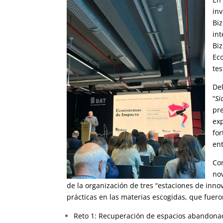
in
Bi
int
Bi
Ec
tes
Del
“
Si
pre
ex
for
en
Co
nov
de la organización de tres “estaciones de inno
prácticas en las materias escogidas, que fuero
Reto 1: Recuperación de espacios abandonad