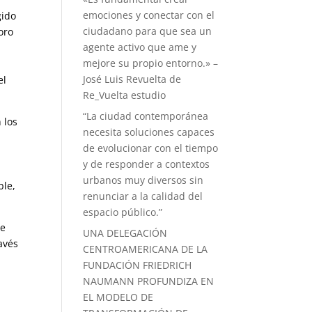
emociones y conectar con el
gido
ciudadano para que sea un
oro
agente activo que ame y
mejore su propio entorno.» –
José Luis Revuelta de
el
Re_Vuelta estudio
“La ciudad contemporánea
 los
necesita soluciones capaces
s
de evolucionar con el tiempo
y de responder a contextos
urbanos muy diversos sin
ble,
renunciar a la calidad del
espacio público.”
de
UNA DELEGACIÓN
avés
CENTROAMERICANA DE LA
FUNDACIÓN FRIEDRICH
NAUMANN PROFUNDIZA EN
EL MODELO DE