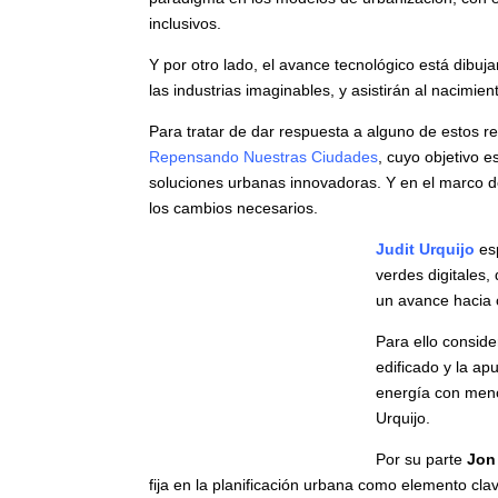
saludables, racionales e inclusivos.
Y por otro lado, el avance tecnológico está d
casi todas las industrias imaginables, y asist
Para tratar de dar respuesta a alguno de estos
– Repensando Nuestras Ciudades
, cuyo objet
aplicar soluciones urbanas innovadoras. Y en
sobre su visión de los cambios necesarios.
Judit Urquijo
es
soluciones verde
para imaginarse
Para ello consid
parque edificado
de barrio – “la
consumirse” apu
Por su parte
Jon
se fija en la planificación
urbana como elemento