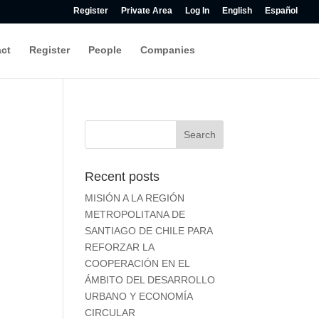
Register
Private Area
Log In
English
Español
act
Register
People
Companies
Recent posts
MISIÓN A LA REGIÓN
METROPOLITANA DE
SANTIAGO DE CHILE PARA
REFORZAR LA COOPERACIÓN
EN EL ÁMBITO DEL
DESARROLLO URBANO Y
o
ECONOMÍA CIRCULAR
«Es fundamental crear