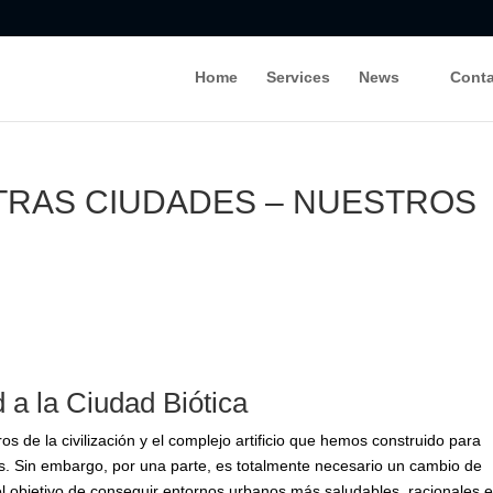
Home
Services
News
Cont
AS CIUDADES – NUESTROS
d a la Ciudad Biótica
gros de la civilización y el complejo artificio que hemos construid
 los otros.
Sin embargo, por una parte, es totalmente necesario un
zación, con el objetivo de conseguir entornos urbanos más