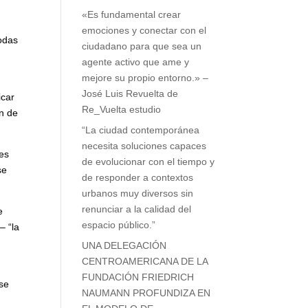
emociones y conectar con el
ciudadano para que sea un
n
agente activo que ame y
mejore su propio entorno.» –
José Luis Revuelta de
ties
Re_Vuelta estudio
ar y
“La ciudad contemporánea
necesita soluciones capaces
de evolucionar con el tiempo
y de responder a contextos
s,
urbanos muy diversos sin
s.
renunciar a la calidad del
espacio público.”
ala
UNA DELEGACIÓN
CENTROAMERICANA DE LA
FUNDACIÓN FRIEDRICH
NAUMANN PROFUNDIZA EN
ros
EL MODELO DE