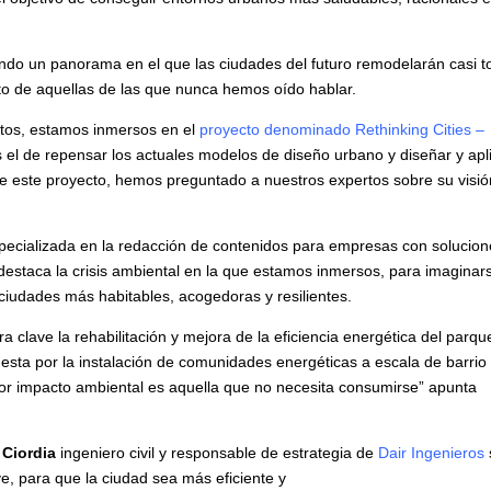
ibujando un panorama en el que las ciudades del futuro remodelará
irán al nacimiento de aquellas de las que nunca hemos oído hablar.
 retos, estamos inmersos en el
proyecto denominado Rethinking Ci
ivo es el de repensar los actuales modelos de diseño urbano y diseñ
 el marco de este proyecto, hemos preguntado a nuestros expertos
pecializada en la redacción de contenidos para empresas con
s digitales, destaca la crisis ambiental en la que estamos inmerso
 un avance hacia ciudades más habitables, acogedoras y resiliente
era clave la rehabilitación y mejora de la eficiencia energética del
 y la apuesta por la instalación de comunidades energéticas a esc
 energía con menor impacto ambiental es aquella que no necesita
nta Urquijo.
 Ciordia
ingeniero civil y responsable de estrategia de
Dair Ingenie
 clave, para que la ciudad sea más