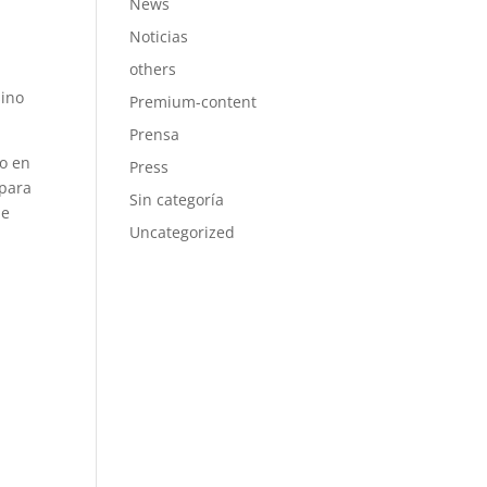
News
Noticias
others
sino
Premium-content
Prensa
to en
Press
 para
Sin categoría
de
Uncategorized