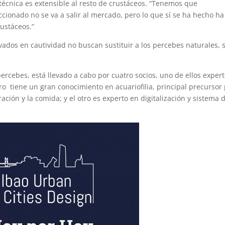
técnica es extensible al resto de crustáceos. “Tenemos que
ccionado no se va a salir al mercado, pero lo que sí se ha hecho ha
rustáceos.”
vados en cautividad no buscan sustituir a los percebes naturales, 
ercebes, está llevado a cabo por cuatro socios, uno de ellos exper
tro tiene un gran conocimiento en acuariofilia, principal precursor
ación y la comida; y el otro es experto en digitalización y sistema 