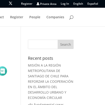
Register
Private Area
Log In
English
Español
act
Register
People
Companies
Recent posts
MISIÓN A LA REGIÓN
METROPOLITANA DE
SANTIAGO DE CHILE PARA
REFORZAR LA COOPERACIÓN
EN EL ÁMBITO DEL
DESARROLLO URBANO Y
ECONOMÍA CIRCULAR
«Es fundamental crear