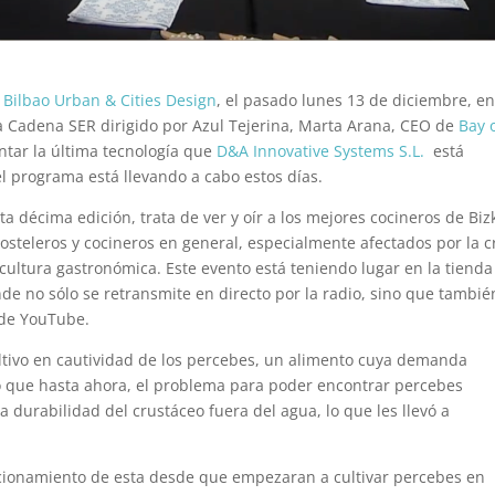
Bilbao Urban & Cities Design
, el pasado lunes 13 de diciembre, en
a Cadena SER dirigido por Azul Tejerina, Marta Arana, CEO de
Bay 
ntar la última tecnología que
D&A Innovative Systems S.L.
está
l programa está llevando a cabo estos días.
sta décima edición, trata de ver y oír a los mejores cocineros de Biz
osteleros y cocineros en general, especialmente afectados por la cr
cultura gastronómica. Este evento está teniendo lugar en la tienda
nde no sólo se retransmite en directo por la radio, sino que tambié
sde YouTube.
ultivo en cautividad de los percebes, un alimento cuya demanda
 que hasta ahora, el problema para poder encontrar percebes
sa durabilidad del crustáceo fuera del agua, lo que les llevó a
eccionamiento de esta desde que empezaran a cultivar percebes en