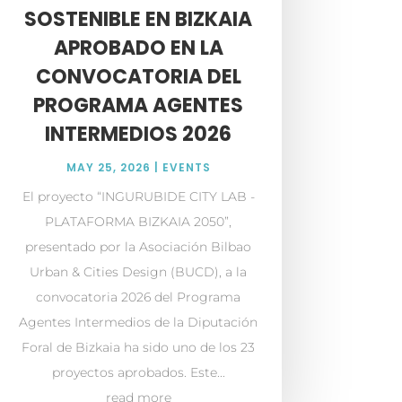
SOSTENIBLE EN BIZKAIA
APROBADO EN LA
CONVOCATORIA DEL
PROGRAMA AGENTES
INTERMEDIOS 2026
MAY 25, 2026
|
EVENTS
El proyecto “INGURUBIDE CITY LAB -
PLATAFORMA BIZKAIA 2050”,
presentado por la Asociación Bilbao
Urban & Cities Design (BUCD), a la
convocatoria 2026 del Programa
Agentes Intermedios de la Diputación
Foral de Bizkaia ha sido uno de los 23
proyectos aprobados. Este...
read more