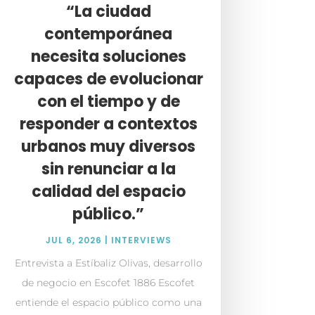
“La ciudad
contemporánea
necesita soluciones
capaces de evolucionar
con el tiempo y de
responder a contextos
urbanos muy diversos
sin renunciar a la
calidad del espacio
público.”
JUL 6, 2026
|
INTERVIEWS
Entrevista a Estíbaliz Olivas, desarrollo
de negocio en Escofet 1886 Escofet
entiende el espacio público como una