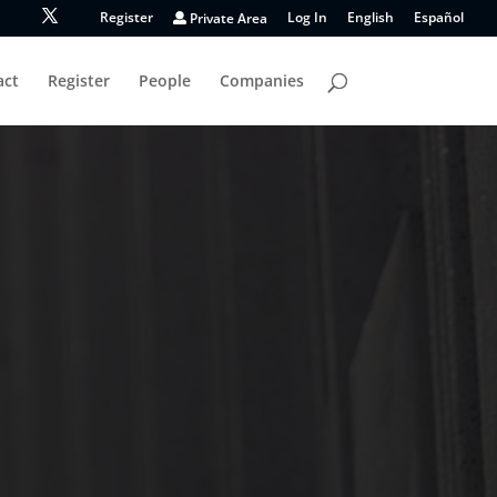
Register
Private Area
Log In
English
Español
act
Register
People
Companies