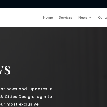
Home
Services
News
Cont
WS
ent news and updates. If
 Cities Design, login to
our most exclusive