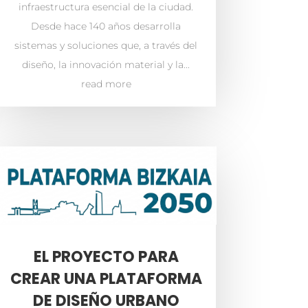
infraestructura esencial de la ciudad.
Desde hace 140 años desarrolla
sistemas y soluciones que, a través del
diseño, la innovación material y la...
read more
EL PROYECTO PARA
CREAR UNA PLATAFORMA
DE DISEÑO URBANO