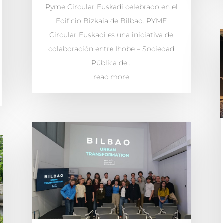
Pyme Circular Euskadi celebrado en el
Edificio Bizkaia de Bilbao. PYME
Circular Euskadi es una iniciativa de
colaboración entre Ihobe – Sociedad
Pública de...
read more