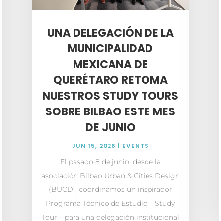
UNA DELEGACIÓN DE LA
MUNICIPALIDAD
MEXICANA DE
QUERÉTARO RETOMA
NUESTROS STUDY TOURS
SOBRE BILBAO ESTE MES
DE JUNIO
JUN 15, 2026
|
EVENTS
El pasado 8 de junio, desde la
asociación Bilbao Urban & Cities Design
(BUCD), coordinamos un inspirador
Programa Técnico de Estudio – Study
Tour – para una delegación institucional