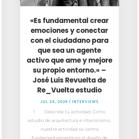
«Es fundamental crear
emociones y conectar
con el ciudadano para
que sea un agente
activo que ame y mejore
su propio entorno.» –
José Luis Revuelta de
Re_Vuelta estudio
JUL 24, 2026
|
INTERVIEWS
1. Describe tu actividad: Como
estudio de arquitectura e interiorismo,
nuestra actividad se centra
fundamentalmente en el diseño de