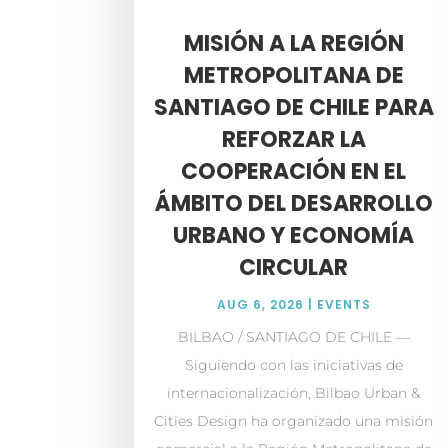
MISIÓN A LA REGIÓN
METROPOLITANA DE
SANTIAGO DE CHILE PARA
REFORZAR LA
COOPERACIÓN EN EL
ÁMBITO DEL DESARROLLO
URBANO Y ECONOMÍA
CIRCULAR
AUG 6, 2026
|
EVENTS
BILBAO / SANTIAGO DE CHILE —
Siguiendo con las iniciativas de
internacionalización, Bilbao Urban &
Cities Design ha organizado una misión