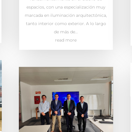
espacios, con una especialización muy
marcada en iluminación arquitectónica,
tanto interior como exterior. A lo largo
de más de...
read more