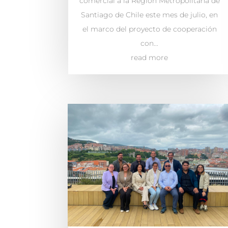
comercial a la Región Metropolitana de
Santiago de Chile este mes de julio, en
el marco del proyecto de cooperación
con...
read more