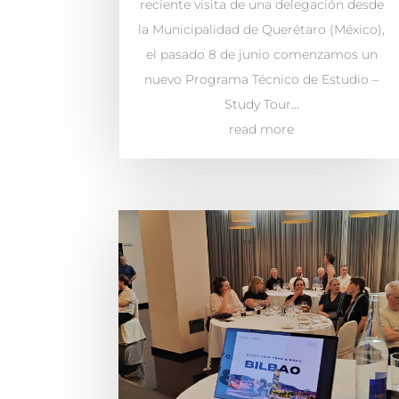
reciente visita de una delegación desde
la Municipalidad de Querétaro (México),
el pasado 8 de junio comenzamos un
nuevo Programa Técnico de Estudio –
Study Tour...
read more