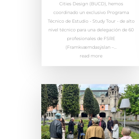
Cities Design (BUCD), hemos
coordinado un exclusivo Programa
Técnico de Estudio - Study Tour - de alto
nivel técnico para una delegación de 60
profesionales de FSRE
(Framkvæmdasýslan –...
read more