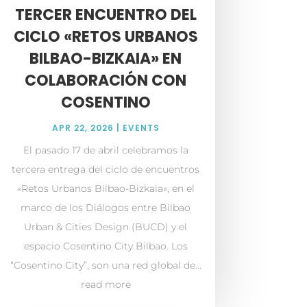
TERCER ENCUENTRO DEL
CICLO «RETOS URBANOS
BILBAO-BIZKAIA» EN
COLABORACIÓN CON
COSENTINO
APR 22, 2026
|
EVENTS
El pasado 17 de abril celebramos la
tercera entrega del ciclo de encuentros
«Retos Urbanos Bilbao-Bizkaia», en el
marco de los Diálogos entre Bilbao
Urban & Cities Design (BUCD) y el
espacio Cosentino City Bilbao. Los
“Cosentino City”, son una red global de...
read more