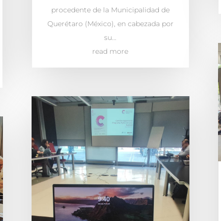
procedente de la Municipalidad de
Querétaro (México), en cabezada por
su...
read more