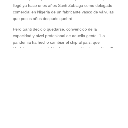
llegó ya hace unos años Santi Zubiaga como delegado
comercial en Nigeria de un fabricante vasco de válvulas
que pocos años después quebró.
Pero Santi decidió quedarse, convencido de la
capacidad y nivel profesional de aquella gente. “La
pandemia ha hecho cambiar el chip al país, que
históricamente ha vivido de la extracción de petróleo. En
este momento hay ayudas para llevar a cabo iniciativas
y proyectos a pequeña escala. Hay tierra, hay sol, solo
faltan conocimientos para sacarle rendimiento”,
asegura.
Zubiaga dirige la compañía Wild Horse Trading, dirigida
al ámbito de la agricultura sostenible contribuyendo en
la puesta en marcha de proyectos en esta área. Este
año tiene el objetivo de crear escuelas de formación
llevando a expertos de aquí a enseñar allí y trayendo
aquí a alumnos de allí.