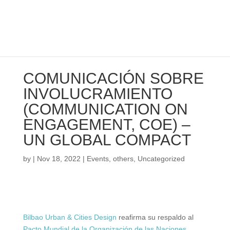
COMUNICACIÓN SOBRE
INVOLUCRAMIENTO
(COMMUNICATION ON
ENGAGEMENT, COE) –
UN GLOBAL COMPACT
by
|
Nov 18, 2022
|
Events
,
others
,
Uncategorized
Bilbao Urban & Cities Design
reafirma su respaldo al
Pacto Mundial de la Organización de las Naciones