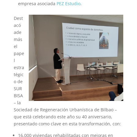
empresa asociada
PEZ Estudio
.
Dest
acó
ade
más
el
pape
l
estra
tégic
o de
SUR
BISA
– la
Sociedad de Regeneración Urbanística de Bilbao –
que está celebrando este año su 40 aniversario,
presentado como clave en esta transformación, con:
16.000 viviendas rehabilitadas con mejoras en