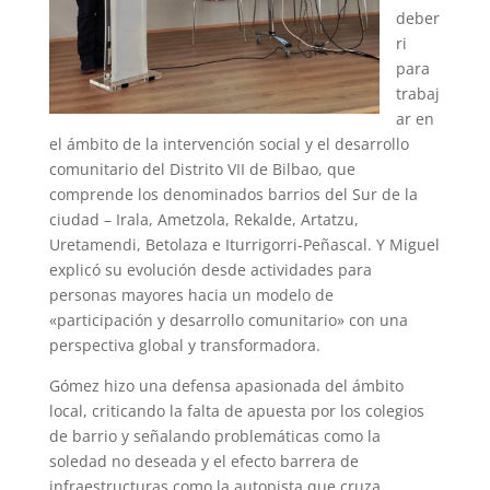
deber
ri
para
trabaj
ar en
el ámbito de la intervención social y el desarrollo
comunitario del Distrito VII de Bilbao, que
comprende los denominados barrios del Sur de la
ciudad – Irala, Ametzola, Rekalde, Artatzu,
Uretamendi, Betolaza e Iturrigorri-Peñascal. Y Miguel
explicó su evolución desde actividades para
personas mayores hacia un modelo de
«participación y desarrollo comunitario» con una
perspectiva global y transformadora.
Gómez hizo una defensa apasionada del ámbito
local, criticando la falta de apuesta por los colegios
de barrio y señalando problemáticas como la
soledad no deseada y el efecto barrera de
infraestructuras como la autopista que cruza