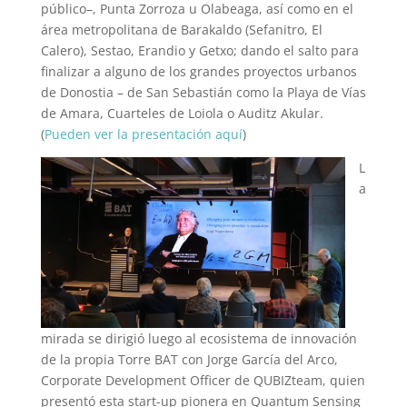
público–, Punta Zorroza u Olabeaga, así como en el
área metropolitana de Barakaldo (Sefanitro, El
Calero), Sestao, Erandio y Getxo; dando el salto para
finalizar a alguno de los grandes proyectos urbanos
de Donostia – de San Sebastián como la Playa de Vías
de Amara, Cuarteles de Loiola o Auditz Akular.
(
Pueden ver la presentación aquí
)
L
a
mirada se dirigió luego al ecosistema de innovación
de la propia Torre BAT con Jorge García del Arco,
Corporate Development Officer de QUBIZteam, quien
presentó esta start-up pionera en Quantum Sensing