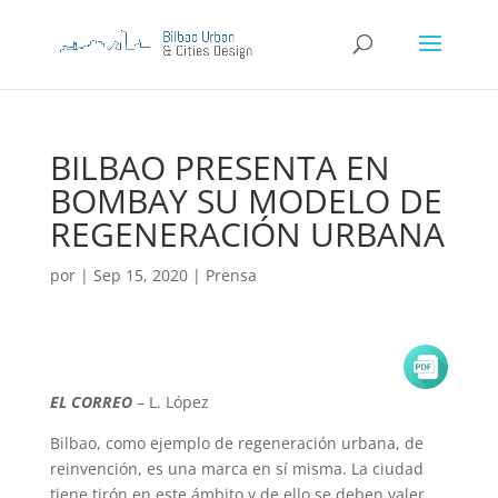
BILBAO PRESENTA EN
BOMBAY SU MODELO DE
REGENERACIÓN URBANA
por
|
Sep 15, 2020
|
Prensa
EL CORREO
– L. López
Bilbao, como ejemplo de regeneración urbana, de
reinvención, es una marca en sí misma. La ciudad
tiene tirón en este ámbito y de ello se deben valer