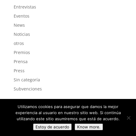
Entrevistas
Eventos
News
Noticias
otros
Premios
Prensa
Press
Sin categoría
Subvenciones
Utilizamos cookies para asegurar que damos la mejor
experiencia al usuario en nuestro sitio web. Si continúa
utilizando este sitio asumiremos que está de acuerdo.
Estoy de acuerdo
Know more.
All rights belong to Bilbao Urban and City Design (C)